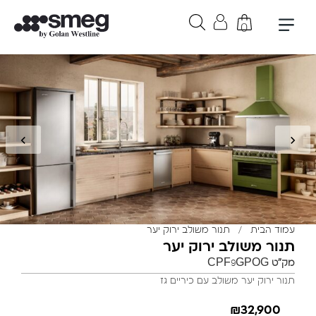
0
בקבוק אורבן 1 ליטר בצבע לבן
₪
279
+
הוספה
עמוד הבית
/
תנור משולב ירוק יער
תנור משולב ירוק יער
מק"ט
CPF9GPOG
תנור ירוק יער משולב עם כיריים גז
₪
32,900