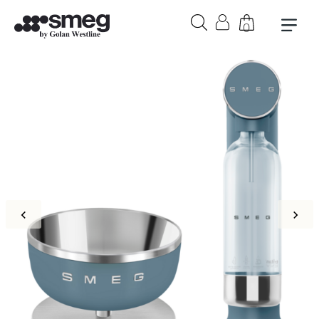
0
בקבוק אורבן 1 ליטר בצבע לבן
₪
279
+
הוספה