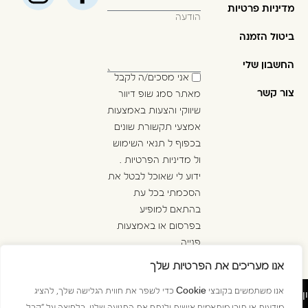
מדיניות פרטיות
ביטול הזמנה
החשבון שלי
אני מסכים/ה לקבל
צור קשר
מאתר סמג שופ דיוור
שיווקי והצעות באמצעות
אמצעי תקשורת שונים
בכפוף ל
תנאי השימוש
ול
מדיניות הפרטיות
.
ידוע לי שאוכל לבטל את
הסכמתי בכל עת
בהתאם למופיע
בפרסום או באמצעות
פנייה
ל
info@golan-
אנו מעריכים את הפרטיות שלך
.
westline.co.il
ן
אנו משתמשים בקובצי Cookie כדי לשפר את חווית הגלישה שלך, להציג