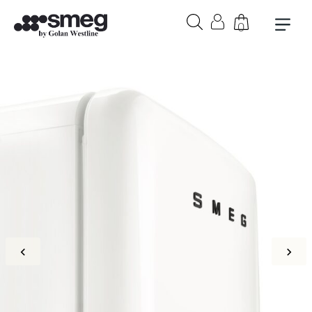
0
בקבוק אורבן 1 ליטר בצבע לבן
₪
279
+
הוספה