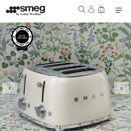
0
בקבוק אורבן 1 ליטר בצבע לבן
₪
279
+
הוספה