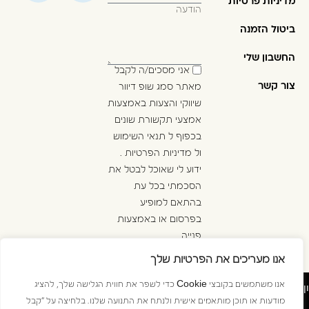
מדיניות פרטיות
ביטול הזמנה
החשבון שלי
אני מסכים/ה לקבל
צור קשר
מאתר סמג שופ דיוור
שיווקי והצעות באמצעות
אמצעי תקשורת שונים
בכפוף ל
תנאי השימוש
ול
מדיניות הפרטיות
.
ידוע לי שאוכל לבטל את
הסכמתי בכל עת
בהתאם למופיע
בפרסום או באמצעות
פנייה
ל
info@golan-
אנו מעריכים את הפרטיות שלך
.
westline.co.il
ן
אנו משתמשים בקובצי Cookie כדי לשפר את חווית הגלישה שלך, להציג
מודעות או תוכן מותאמים אישית ולנתח את התנועה שלנו. בלחיצה על "קבל