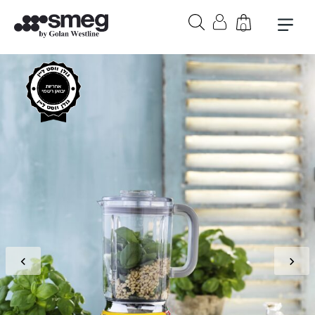
0
בקבוק אורבן 1 ליטר בצבע לבן
₪
279
+
הוספה