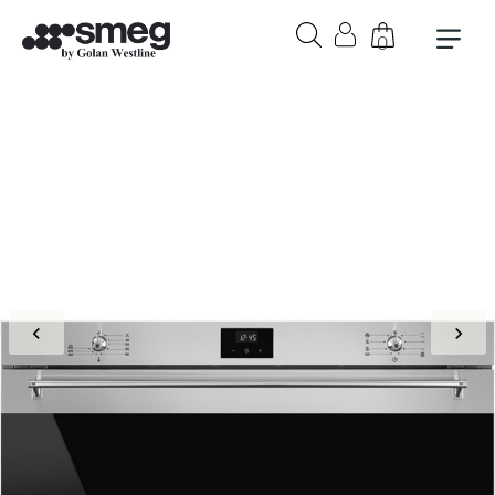
0
בקבוק אורבן 1 ליטר בצבע לבן
₪
279
+
הוספה