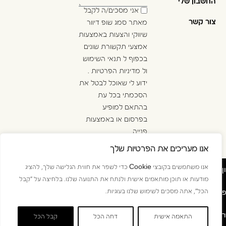
החשבון שלי
אני מסכים/ה לקבל
צור קשר
מאתר סמג שופ דיוור
שיווקי והצעות באמצעות
אמצעי תקשורת שונים
בכפוף ל
תנאי השימוש
ול
מדיניות הפרטיות
.
ידוע לי שאוכל לבטל את
הסכמתי בכל עת
בהתאם למופיע
בפרסום או באמצעות
פנייה
ל
info@golan-
אנו מעריכים את הפרטיות שלך
.
westline.co.il
ן
אנו משתמשים בקובצי Cookie כדי לשפר את חווית הגלישה שלך, להציג
מודעות או תוכן מותאמים אישית ולנתח את התנועה שלנו. בלחיצה על "קבל
פ
הכל", אתה מסכים לשימוש שלנו בעוגיות.
© כל הזכויות שמורות 2026
ר
התאמה אישית
דחה הכל
קבל הכל