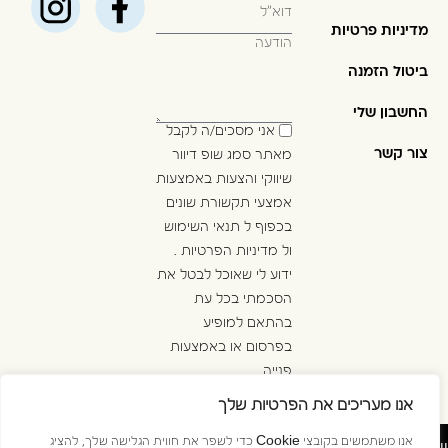
מדיניות פרטיות
ביטול הזמנה
החשבון שלי
אני מסכים/ה לקבל
צור קשר
מאתר סמג שופ דיוור
שיווקי והצעות באמצעות
אמצעי תקשורת שונים
בכפוף ל
תנאי השימוש
ול
מדיניות הפרטיות
.
ידוע לי שאוכל לבטל את
הסכמתי בכל עת
בהתאם למופיע
בפרסום או באמצעות
פנייה
ל
info@golan-
אנו מעריכים את הפרטיות שלך
.
westline.co.il
ן
אנו משתמשים בקובצי Cookie כדי לשפר את חווית הגלישה שלך, להציג